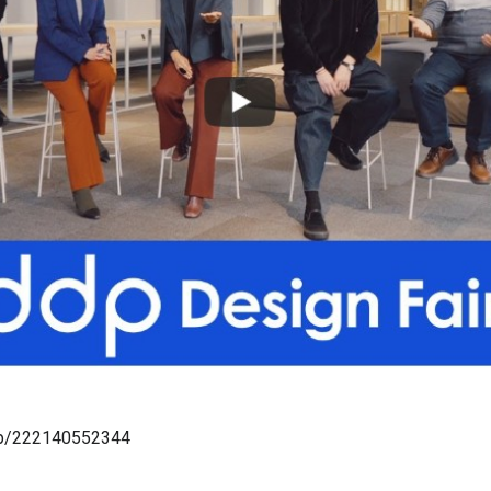
p/222140552344